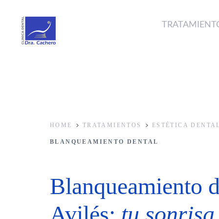
Skip
Skip
links
to
TRATAMIENT
primary
navigation
Skip
to
content
HOME
TRATAMIENTOS
ESTÉTICA DENTA
BLANQUEAMIENTO DENTAL
Blanqueamiento d
Avilés:
tu sonris