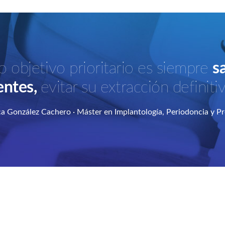
o objetivo prioritario es siempre
s
entes,
evitar su extracción definitiv
a González Cachero · Máster en Implantología, Periodoncia y P