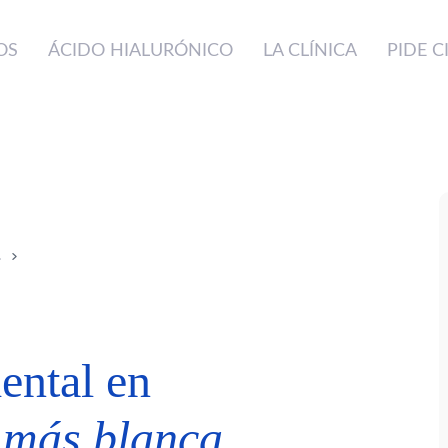
OS
ÁCIDO HIALURÓNICO
LA CLÍNICA
PIDE C
L
ental en
a más blanca