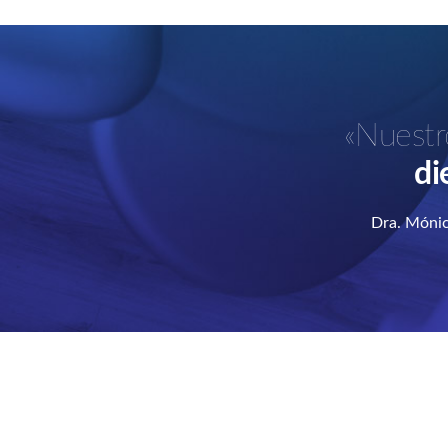
«Nuestr
di
Dra. Mónic