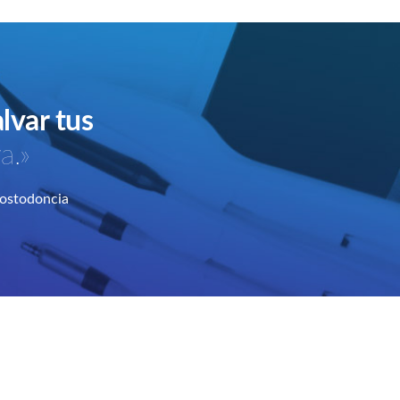
alvar tus
a.»
rostodoncia