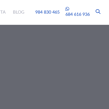
ITA
BLOG
984 830 465
684 616 936